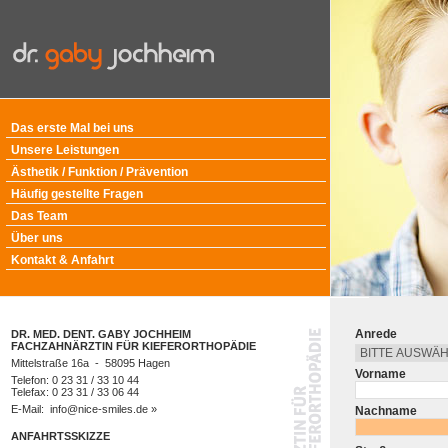
Das erste Mal bei uns
Unsere Leistungen
Ästhetik / Funktion / Prävention
Häufig gestellte Fragen
Das Team
Über uns
Kontakt & Anfahrt
Anrede
DR. MED. DENT. GABY JOCHHEIM
FACHZAHNÄRZTIN FÜR KIEFERORTHOPÄDIE
Mittelstraße 16a - 58095 Hagen
Vorname
Telefon: 0 23 31 / 33 10 44
Telefax: 0 23 31 / 33 06 44
E-Mail:
info@nice-smiles.de »
Nachname
ANFAHRTSSKIZZE